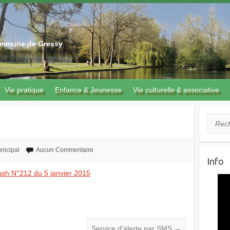
 commune de Gressy
Vie pratique
Enfance & Jeunesse
Vie culturelle & associative
2
Recher
nicipal
Aucun Commentaire
Info
ash N°212 du 5 janvier 2015
Service d’alerte par SMS
→