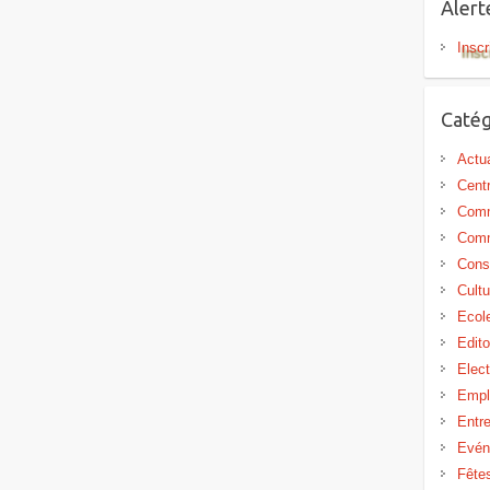
Aler
Inscr
Catég
Actua
Centr
Comm
Comm
Cons
Cultu
Ecol
Edit
Elect
Empl
Entr
Evén
Fête