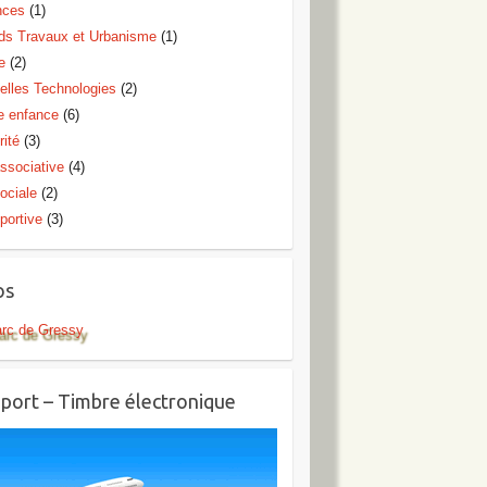
nces
(1)
ds Travaux et Urbanisme
(1)
e
(2)
elles Technologies
(2)
te enfance
(6)
rité
(3)
ssociative
(4)
ociale
(2)
portive
(3)
os
arc de Gressy
port – Timbre électronique