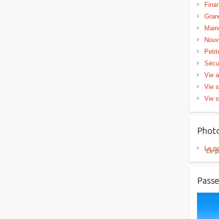
Fina
Gran
Mairi
Nouv
Peti
Sécu
Vie a
Vie s
Vie s
Phot
Le p
Passe