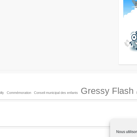
Gressy Flash
lly
Commémoration
Conseil municipal des enfants
Nous utiliso