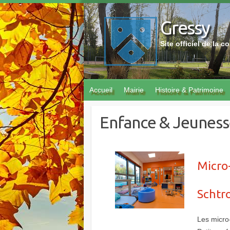
Skip
to
Gressy
content
Site officiel de la
Accueil
Mairie
Histoire & Patrimoine
Enfance & Jeunes
Micro-
Schtr
Les micro-