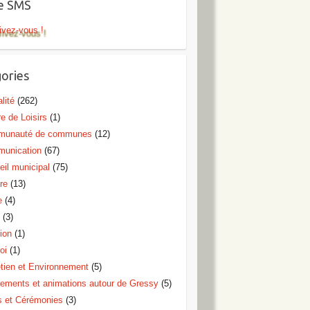
te SMS
ivez-vous !
ories
lité
(262)
e de Loisirs
(1)
unauté de communes
(12)
unication
(67)
eil municipal
(75)
re
(13)
e
(4)
o
(3)
ion
(1)
oi
(1)
etien et Environnement
(5)
ements et animations autour de Gressy
(5)
s et Cérémonies
(3)