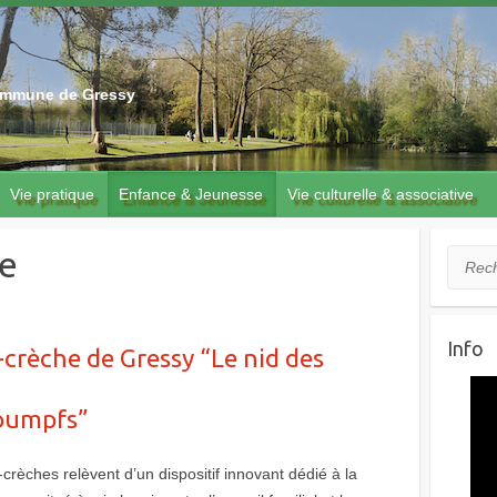
 commune de Gressy
Vie pratique
Enfance & Jeunesse
Vie culturelle & associative
se
Recher
Info
crèche de Gressy “Le nid des
oumpfs”
crèches relèvent d’un dispositif innovant dédié à la