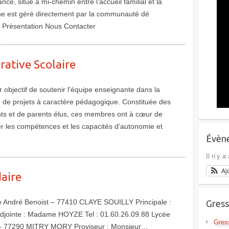
ance, situé à mi-chemin entre l’accueil familial et la
che est géré directement par la communauté dé
Présentation Nous Contacter
rative Scolaire
r objectif de soutenir l’équipe enseignante dans la
on de projets à caractère pédagogique. Constituée des
ts et de parents élus, ces membres ont à cœur de
r les compétences et les capacités d’autonomie et
Évène
Il n’y 
Aj
aire
lée André Benoist – 77410 CLAYE SOUILLY Principale :
Gress
jointe : Madame HOYZE Tel : 01.60.26.09.88 Lycée
Gres
 – 77290 MITRY MORY Proviseur : Monsieur…