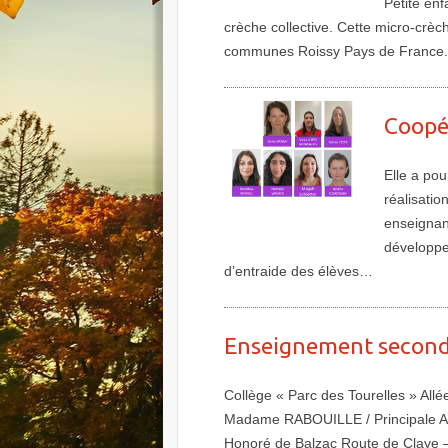
Petite enf
crèche collective. Cette micro-crè
communes Roissy Pays de France. 
Plus de détails
Coopé
Elle a pou
réalisati
enseignan
développe
d’entraide des élèves…
Plus de détails
Enseignement second
Collège « Parc des Tourelles » Al
Madame RABOUILLE / Principale Ad
Honoré de Balzac Route de Claye