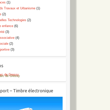
nces
(1)
ds Travaux et Urbanisme
(1)
e
(2)
elles Technologies
(2)
te enfance
(6)
rité
(3)
ssociative
(4)
ociale
(2)
portive
(3)
os
arc de Gressy
port – Timbre électronique