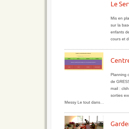
Le Ser
Mis en pla
sur la bas
enfants de
cours et 
Plus de détails
Centre
Planning 
de GRESSY 
mail : cl
sorties ex
Messy Le tout dans…
Plus de détails
Garde