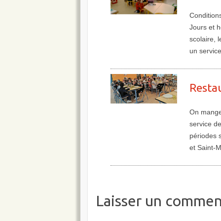
Conditions
Jours et 
scolaire, 
un servic
Plus de détails
Restau
On mange 
service de
périodes s
et Saint-
Plus de détails
Laisser un commen