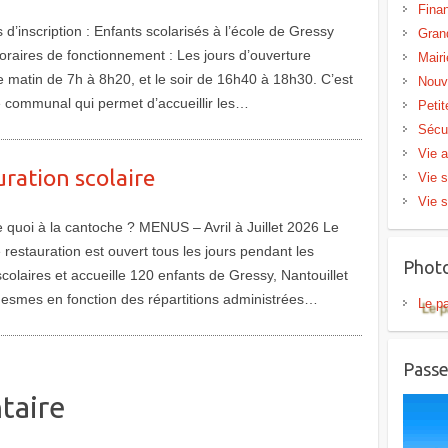
Fina
 d’inscription : Enfants scolarisés à l’école de Gressy
Gran
horaires de fonctionnement : Les jours d’ouverture
Mairi
le matin de 7h à 8h20, et le soir de 16h40 à 18h30. C’est
Nouv
e communal qui permet d’accueillir les…
Peti
Sécu
Vie a
ration scolaire
Vie s
Vie s
quoi à la cantoche ? MENUS – Avril à Juillet 2026 Le
 restauration est ouvert tous les jours pendant les
Phot
colaires et accueille 120 enfants de Gressy, Nantouillet
Mesmes en fonction des répartitions administrées…
Le p
Passe
taire