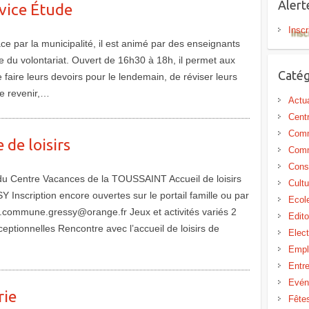
Aler
vice Étude
Inscr
ce par la municipalité, il est animé par des enseignants
e du volontariat. Ouvert de 16h30 à 18h, il permet aux
Catég
 faire leurs devoirs pour le lendemain, de réviser leurs
de revenir,…
Actua
Centr
Comm
 de loisirs
Comm
Cons
du Centre Vacances de la TOUSSAINT Accueil de loisirs
Cultu
Inscription encore ouvertes sur le portail famille ou par
Ecol
sh.commune.gressy@orange.fr Jeux et activités variés 2
Edit
ceptionnelles Rencontre avec l’accueil de loisirs de
Elect
Empl
Entr
Evén
rie
Fête