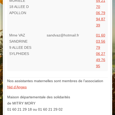
MURIELE
54 21
18 ALLEE D
70
APOLLON
06 79
94 87
39
Mme VAZ
sandvaz@hotmail.fr
01 60
SANDRINE
03 56
9 ALLEE DES
79
SYLPHIDES
06 27
49 76
95
Nos assistantes maternelles sont membres de l’association
Nid d’Anges
Maison départementale des solidarités
de MITRY MORY
01 60 21 29 18 ou 01 60 21 29 02