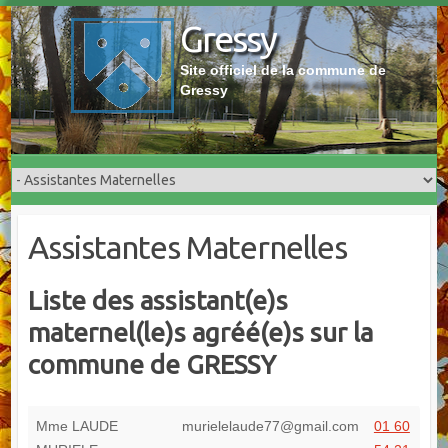
Skip
Gressy
to
content
Site officiel de la commune de
Gressy
Assistantes Maternelles
Liste des assistant(e)s
maternel(le)s agréé(e)s sur la
commune de GRESSY
Mme LAUDE
murielelaude77@gmail.com
01 60