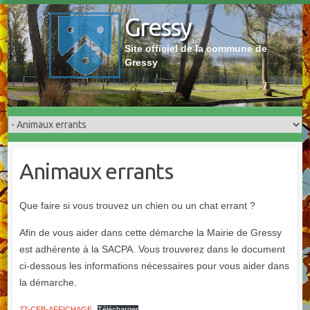
Skip
Gressy
to
content
Site officiel de la commune de
Gressy
Animaux errants
Que faire si vous trouvez un chien ou un chat errant ?
Afin de vous aider dans cette démarche la Mairie de Gressy
est adhérente à la SACPA. Vous trouverez dans le document
ci-dessous les informations nécessaires pour vous aider dans
la démarche.
77-CEB-AFFICHAGE
Télécharger