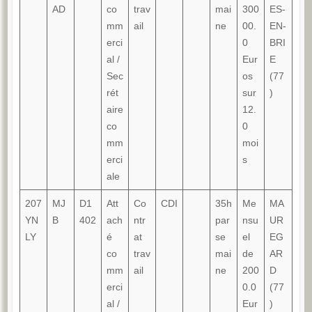
AD
co
trav
mai
300
ES-
mm
ail
ne
00.
EN-
erci
0
BRI
al /
Eur
E
Sec
os
(77
rét
sur
)
aire
12.
co
0
mm
moi
erci
s
ale
207
MJ
D1
Att
Co
CDI
35h
Me
MA
YN
B
402
ach
ntr
par
nsu
UR
LY
é
at
se
el
EG
co
trav
mai
de
AR
mm
ail
ne
200
D
erci
0.0
(77
al /
Eur
)