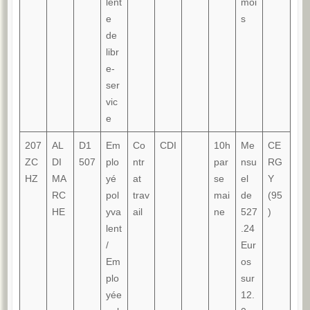
lent
moi
e
s
de
libr
e-
ser
vic
e
207
AL
D1
Em
Co
CDI
10h
Me
CE
ZC
DI
507
plo
ntr
par
nsu
RG
HZ
MA
yé
at
se
el
Y
RC
pol
trav
mai
de
(95
HE
yva
ail
ne
527
)
lent
.24
/
Eur
Em
os
plo
sur
yée
12.