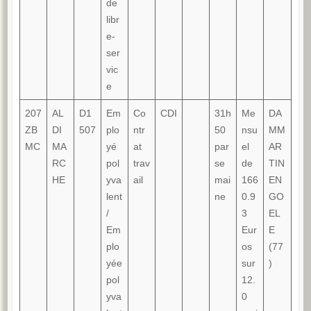
de
libr
e-
ser
vic
e
207
AL
D1
Em
Co
CDI
31h
Me
DA
ZB
DI
507
plo
ntr
50
nsu
MM
MC
MA
yé
at
par
el
AR
RC
pol
trav
se
de
TIN
HE
yva
ail
mai
166
EN
lent
ne
0.9
GO
/
3
EL
Em
Eur
E
plo
os
(77
yée
sur
)
pol
12.
yva
0