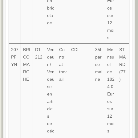
en
Eur
bric
os
ola
sur
ge
12
moi
s
207
BRI
D1
Ven
Co
CDI
35h
Me
ST
PF
CO
212
deu
ntr
par
nsu
MA
YN
MA
r /
at
se
el
RD
RC
Ven
trav
mai
de
(77
HE
deu
ail
ne
182
)
se
4.0
en
Eur
arti
os
cle
sur
s
12
de
moi
déc
s