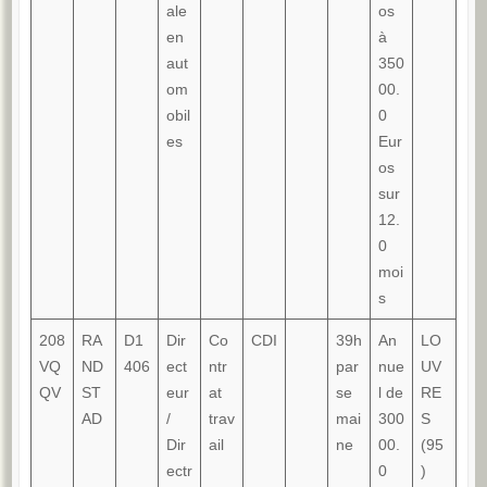
ale
os
en
à
aut
350
om
00.
obil
0
es
Eur
os
sur
12.
0
moi
s
208
RA
D1
Dir
Co
CDI
39h
An
LO
VQ
ND
406
ect
ntr
par
nue
UV
QV
ST
eur
at
se
l de
RE
AD
/
trav
mai
300
S
Dir
ail
ne
00.
(95
ectr
0
)