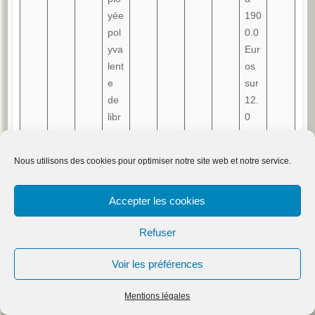
yée
190
pol
0.0
yva
Eur
lent
os
e
sur
de
12.
libr
0
e-
moi
ser
s
Nous utilisons des cookies pour optimiser notre site web et notre service.
vic
e
Accepter les cookies
208
AL
D1
Em
Co
CDI
35h
Me
SAI
KN
DI
507
plo
ntr
par
nsu
NT-
Refuser
WX
MA
yé /
at
se
el
CL
RC
Em
trav
mai
de
OU
Voir les préférences
HE
plo
ail
ne
191
D
yée
8.9
(92
Mentions légales
de
6
)