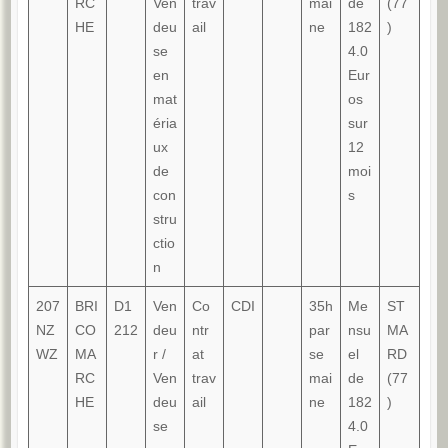
RC
Ven
trav
mai
de
(77
HE
deu
ail
ne
182
)
se
4.0
en
Eur
mat
os
éria
sur
ux
12
de
moi
con
s
stru
ctio
n
207
BRI
D1
Ven
Co
CDI
35h
Me
ST
NZ
CO
212
deu
ntr
par
nsu
MA
WZ
MA
r /
at
se
el
RD
RC
Ven
trav
mai
de
(77
HE
deu
ail
ne
182
)
se
4.0