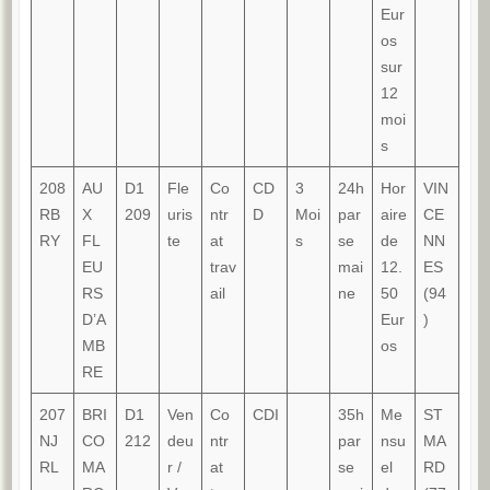
Eur
os
sur
12
moi
s
208
AU
D1
Fle
Co
CD
3
24h
Hor
VIN
RB
X
209
uris
ntr
D
Moi
par
aire
CE
RY
FL
te
at
s
se
de
NN
EU
trav
mai
12.
ES
RS
ail
ne
50
(94
D’A
Eur
)
MB
os
RE
207
BRI
D1
Ven
Co
CDI
35h
Me
ST
NJ
CO
212
deu
ntr
par
nsu
MA
RL
MA
r /
at
se
el
RD