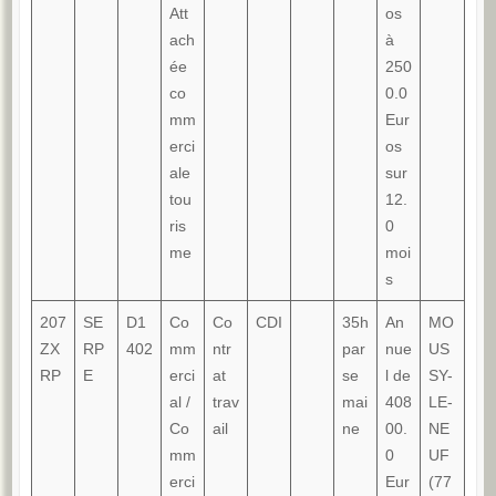
Att
os
ach
à
ée
250
co
0.0
mm
Eur
erci
os
ale
sur
tou
12.
ris
0
me
moi
s
207
SE
D1
Co
Co
CDI
35h
An
MO
ZX
RP
402
mm
ntr
par
nue
US
RP
E
erci
at
se
l de
SY-
al /
trav
mai
408
LE-
Co
ail
ne
00.
NE
mm
0
UF
erci
Eur
(77