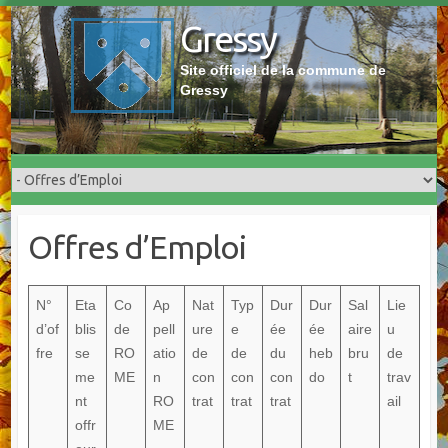
Skip
Gressy
to
content
Site officiel de la commune de
Gressy
Offres d’Emploi
N°
Eta
Co
Ap
Nat
Typ
Dur
Dur
Sal
Lie
d’of
blis
de
pell
ure
e
ée
ée
aire
u
fre
se
RO
atio
de
de
du
heb
bru
de
me
ME
n
con
con
con
do
t
trav
nt
RO
trat
trat
trat
ail
offr
ME