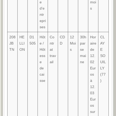
e
moi
d’e
s
ntr
epri
ses
208
HE
D1
Hôt
Co
CD
12
30h
Hor
CL
JB
LLI
505
e /
ntr
D
Moi
par
aire
AY
TN
ON
Hôt
at
s
se
de
E
ess
trav
mai
12.
SO
e
ail
ne
02
UIL
de
Eur
LY
cai
os
(77
sse
à
)
12.
03
Eur
os
sur