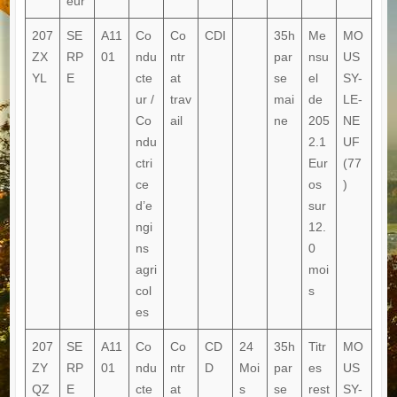
eur
207
SE
A11
Co
Co
CDI
35h
Me
MO
ZX
RP
01
ndu
ntr
par
nsu
US
YL
E
cte
at
se
el
SY-
ur /
trav
mai
de
LE-
Co
ail
ne
205
NE
ndu
2.1
UF
ctri
Eur
(77
ce
os
)
d’e
sur
ngi
12.
ns
0
agri
moi
col
s
es
207
SE
A11
Co
Co
CD
24
35h
Titr
MO
ZY
RP
01
ndu
ntr
D
Moi
par
es
US
QZ
E
cte
at
s
se
rest
SY-