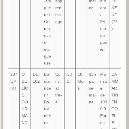
-éla
app
mai
aur
LE
gue
ren
ne
ant
NE
ur /
tiss
/
UF
Gri
age
Pri
(77
mp
me
)
eus
de
e-
pan
éla
ier
gue
use
207
O’
D1
Bo
Co
CD
10
35h
Me
DA
QP
DE
102
ula
ntr
D
Moi
par
nsu
MM
HR
LIC
nge
at
s
se
el
AR
E
r /
trav
mai
de
TIN
GO
Bo
ail
ne
190
EN
UR
ula
0.0
GO
MA
ngè
Eur
EL
ND
re
os
E