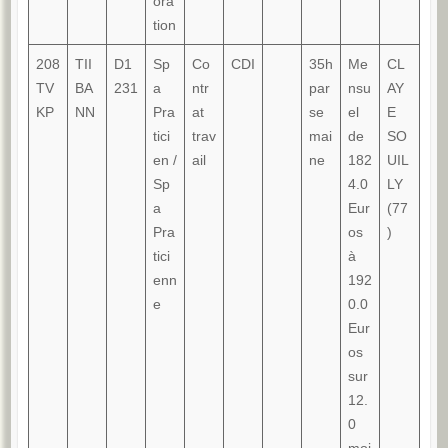
ora
tion
208
TII
D1
Sp
Co
CDI
35h
Me
CL
TV
BA
231
a
ntr
par
nsu
AY
KP
NN
Pra
at
se
el
E
tici
trav
mai
de
SO
en /
ail
ne
182
UIL
Sp
4.0
LY
a
Eur
(77
Pra
os
)
tici
à
enn
192
e
0.0
Eur
os
sur
12.
0