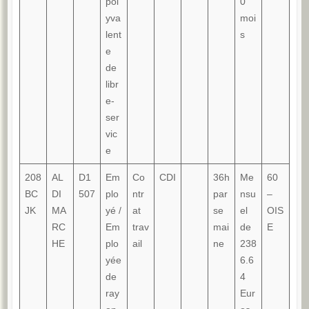
pol
0
yva
moi
lent
s
e
de
libr
e-
ser
vic
e
208
AL
D1
Em
Co
CDI
36h
Me
60
BC
DI
507
plo
ntr
par
nsu
–
JK
MA
yé /
at
se
el
OIS
RC
Em
trav
mai
de
E
HE
plo
ail
ne
238
yée
6.6
de
4
ray
Eur