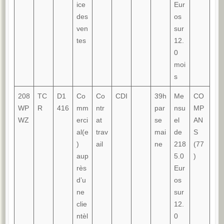
ice
Eur
des
os
ven
sur
tes
12.
0
moi
s
208
TC
D1
Co
Co
CDI
39h
Me
CO
WP
R
416
mm
ntr
par
nsu
MP
WZ
erci
at
se
el
AN
al(e
trav
mai
de
S
)
ail
ne
218
(77
aup
5.0
)
rès
Eur
d’u
os
ne
sur
clie
12.
ntèl
0