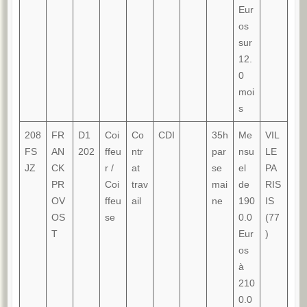
Eur
os
sur
12.
0
moi
s
208
FR
D1
Coi
Co
CDI
35h
Me
VIL
FS
AN
202
ffeu
ntr
par
nsu
LE
JZ
CK
r /
at
se
el
PA
PR
Coi
trav
mai
de
RIS
OV
ffeu
ail
ne
190
IS
OS
se
0.0
(77
T
Eur
)
os
à
210
0.0