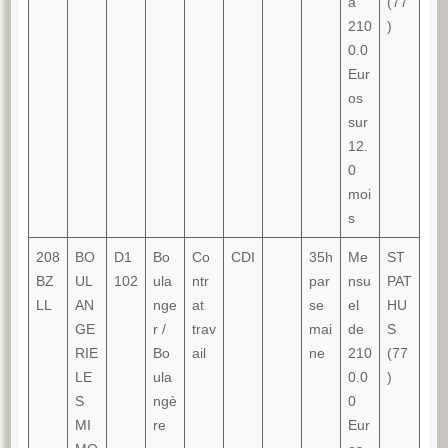
à
(77
210
)
0.0
Eur
os
sur
12.
0
moi
s
208
BO
D1
Bo
Co
CDI
35h
Me
ST
BZ
UL
102
ula
ntr
par
nsu
PAT
LL
AN
nge
at
se
el
HU
GE
r /
trav
mai
de
S
RIE
Bo
ail
ne
210
(77
LE
ula
0.0
)
S
ngè
0
MI
re
Eur