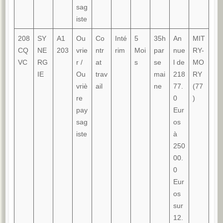
sag
iste
208
SY
A1
Ou
Co
Inté
5
35h
An
MIT
CQ
NE
203
vrie
ntr
rim
Moi
par
nue
RY-
VC
RG
r /
at
s
se
l de
MO
IE
Ou
trav
mai
218
RY
vriè
ail
ne
77.
(77
re
0
)
pay
Eur
sag
os
iste
à
250
00.
0
Eur
os
sur
12.