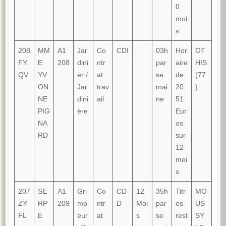
0
moi
s
208
MM
A1
Jar
Co
CDI
03h
Hor
OT
FY
E
208
dini
ntr
par
aire
HIS
QV
YV
er /
at
se
de
(77
ON
Jar
trav
mai
20.
)
NE
dini
ail
ne
51
PIG
ère
Eur
NA
os
RD
sur
12
moi
s
207
SE
A1
Gri
Co
CD
12
35h
Titr
MO
ZY
RP
209
mp
ntr
D
Moi
par
es
US
FL
E
eur
at
s
se
rest
SY