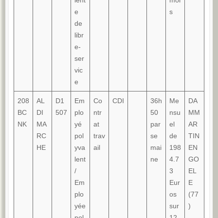
lent
moi
e
s
de
libr
e-
ser
vic
e
208
AL
D1
Em
Co
CDI
36h
Me
DA
BC
DI
507
plo
ntr
50
nsu
MM
NK
MA
yé
at
par
el
AR
RC
pol
trav
se
de
TIN
HE
yva
ail
mai
198
EN
lent
ne
4.7
GO
/
3
EL
Em
Eur
E
plo
os
(77
yée
sur
)
pol
12.