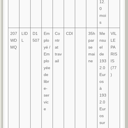
12.
0
moi
s
207
LID
D1
Em
Co
CDI
35h
Me
VIL
WD
L
507
plo
ntr
par
nsu
LE
MQ
yé /
at
se
el
PA
Em
trav
mai
de
RIS
plo
ail
ne
193
IS
yée
2.0
(77
de
Eur
)
libr
os
e-
à
ser
193
vic
2.0
e
Eur
os
sur