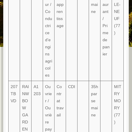
ur /
app
mai
aur
LE-
Co
ren
ne
ant
NE
ndu
tiss
/
UF
ctri
age
Pri
(77
ce
me
)
d’e
de
ngi
pan
ns
ier
agri
col
es
207
RAI
A1
Ou
Co
CDI
35h
MIT
TB
NW
203
vrie
ntr
par
RY
VD
BO
r /
at
se
MO
W
Ou
trav
mai
RY
GA
vriè
ail
ne
(77
RD
re
)
EN
pay