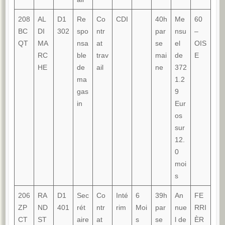
208
AL
D1
Re
Co
CDI
40h
Me
60
BC
DI
302
spo
ntr
par
nsu
–
QT
MA
nsa
at
se
el
OIS
RC
ble
trav
mai
de
E
HE
de
ail
ne
372
ma
1.2
gas
9
in
Eur
os
sur
12.
0
moi
s
206
RA
D1
Sec
Co
Inté
6
39h
An
FE
ZP
ND
401
rét
ntr
rim
Moi
par
nue
RRI
CT
ST
aire
at
s
se
l de
ÈR