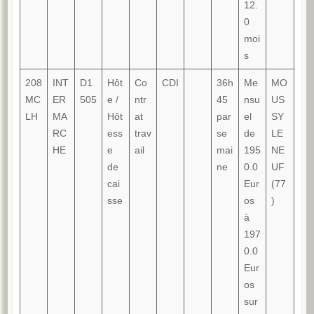
12.
0
moi
s
208
INT
D1
Hôt
Co
CDI
36h
Me
MO
MC
ER
505
e /
ntr
45
nsu
US
LH
MA
Hôt
at
par
el
SY
RC
ess
trav
se
de
LE
HE
e
ail
mai
195
NE
de
ne
0.0
UF
cai
Eur
(77
sse
os
)
à
197
0.0
Eur
os
sur