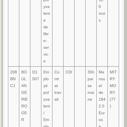
yva
0
lent
moi
e
s
de
libr
e-
ser
vic
e
208
BO
D1
Em
Co
CDI
35h
Me
MIT
BN
UL
507
plo
ntr
par
nsu
RY
CJ
AN
yé
at
se
el
MO
GE
pol
trav
mai
de
RY
RIE
yva
ail
ne
184
(77
RO
lent
2.0
)
GE
/
Eur
R
Em
os
plo
à