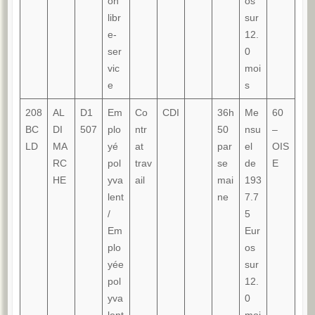
on
os
libr
sur
e-
12.
ser
0
vic
moi
e
s
208
AL
D1
Em
Co
CDI
36h
Me
60
BC
DI
507
plo
ntr
50
nsu
–
LD
MA
yé
at
par
el
OIS
RC
pol
trav
se
de
E
HE
yva
ail
mai
193
lent
ne
7.7
/
5
Em
Eur
plo
os
yée
sur
pol
12.
yva
0