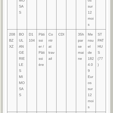
MO
os
SA
sur
S
12
moi
s
208
BO
D1
Pâti
Co
CDI
35h
Me
ST
BZ
UL
104
ssi
ntr
par
nsu
PAT
XZ
AN
er /
at
se
el
HU
GE
Pâti
trav
mai
de
S
RIE
ssi
ail
ne
182
(77
LE
ère
4.0
)
S
9
MI
Eur
MO
os
SA
sur
S
12
moi
s