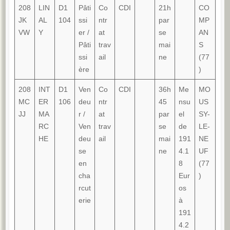
208
LIN
D1
Pâti
Co
CDI
21h
CO
JK
AL
104
ssi
ntr
par
MP
VW
Y
er /
at
se
AN
Pâti
trav
mai
S
ssi
ail
ne
(77
ère
)
208
INT
D1
Ven
Co
CDI
36h
Me
MO
MC
ER
106
deu
ntr
45
nsu
US
JJ
MA
r /
at
par
el
SY-
RC
Ven
trav
se
de
LE-
HE
deu
ail
mai
191
NE
se
ne
4.1
UF
en
8
(77
cha
Eur
)
rcut
os
erie
à
191
4.2