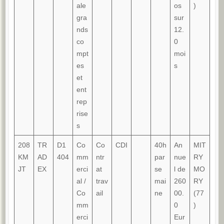
ale
os
)
gra
sur
nds
12.
co
0
mpt
moi
es
s
et
ent
rep
rise
s
208
TR
D1
Co
Co
CDI
40h
An
MIT
KM
AD
404
mm
ntr
par
nue
RY
JT
EX
erci
at
se
l de
MO
al /
trav
mai
260
RY
Co
ail
ne
00.
(77
mm
0
)
erci
Eur