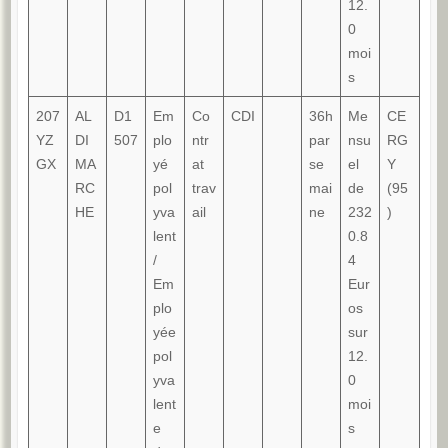
12.
0
moi
s
207
AL
D1
Em
Co
CDI
36h
Me
CE
YZ
DI
507
plo
ntr
par
nsu
RG
GX
MA
yé
at
se
el
Y
RC
pol
trav
mai
de
(95
HE
yva
ail
ne
232
)
lent
0.8
/
4
Em
Eur
plo
os
yée
sur
pol
12.
yva
0
lent
moi
e
s