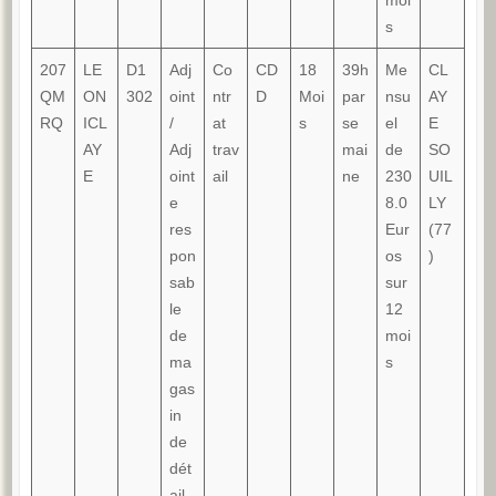
moi
s
207
LE
D1
Adj
Co
CD
18
39h
Me
CL
QM
ON
302
oint
ntr
D
Moi
par
nsu
AY
RQ
ICL
/
at
s
se
el
E
AY
Adj
trav
mai
de
SO
E
oint
ail
ne
230
UIL
e
8.0
LY
res
Eur
(77
pon
os
)
sab
sur
le
12
de
moi
ma
s
gas
in
de
dét
ail