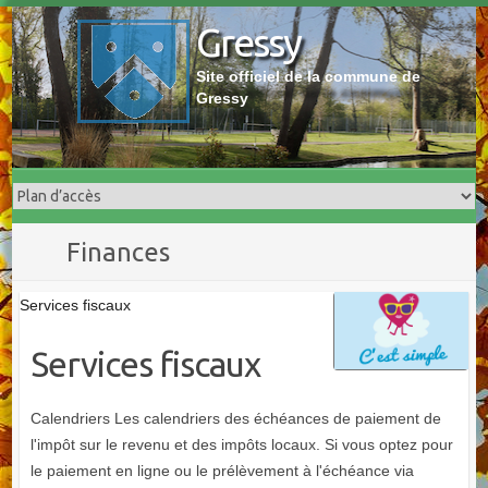
Skip
Gressy
to
content
Site officiel de la commune de
Gressy
Finances
Services fiscaux
Services fiscaux
Calendriers Les calendriers des échéances de paiement de
l'impôt sur le revenu et des impôts locaux. Si vous optez pour
le paiement en ligne ou le prélèvement à l'échéance via