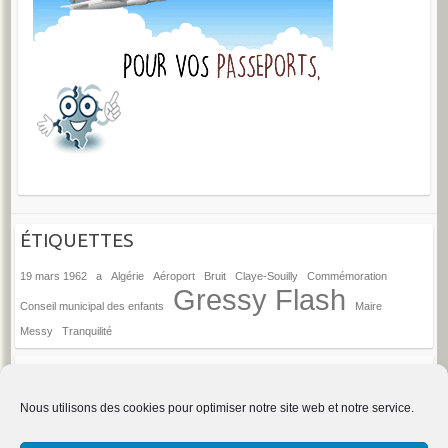
ÉTIQUETTES
19 mars 1962
a
Algérie
Aéroport
Bruit
Claye-Souilly
Commémoration
Gressy Flash
Conseil municipal des enfants
Maire
Messy
Tranquilité
ANCIENS ARTICLES
Anciens
Nous utilisons des cookies pour optimiser notre site web et notre service.
articles
→
Espace d'administration du site