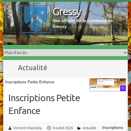
Skip
Gressy
to
content
Site officiel de la commune de
Gressy
Actualité
Inscriptions Petite Enfance
Inscriptions Petite
Enfance
Inscriptions
Vincent Vilarrubla
6 juillet 2026
Actualité