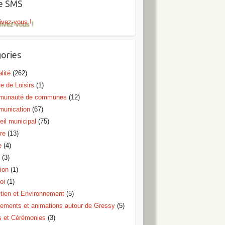
te SMS
ivez-vous !
ories
lité
(262)
e de Loisirs
(1)
unauté de communes
(12)
unication
(67)
eil municipal
(75)
re
(13)
e
(4)
o
(3)
ion
(1)
oi
(1)
etien et Environnement
(5)
ements et animations autour de Gressy
(5)
s et Cérémonies
(3)