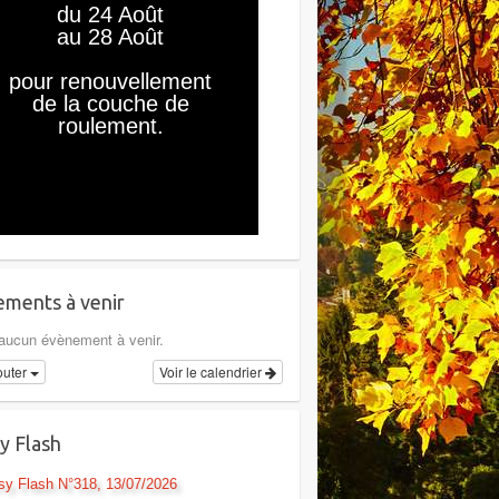
ments à venir
a aucun évènement à venir.
outer
Voir le calendrier
y Flash
sy Flash N°318, 13/07/2026