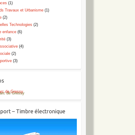
nces
(1)
ds Travaux et Urbanisme
(1)
e
(2)
elles Technologies
(2)
te enfance
(6)
rité
(3)
ssociative
(4)
ociale
(2)
portive
(3)
os
arc de Gressy
port – Timbre électronique