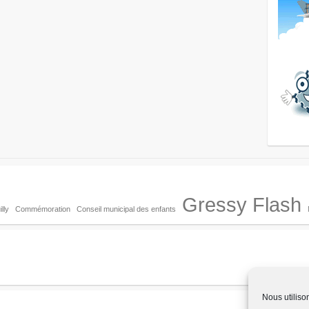
Gressy Flash
lly
Commémoration
Conseil municipal des enfants
Nous utiliso