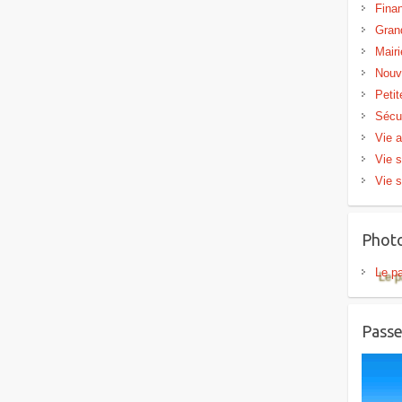
Fina
Gran
Mairi
Nouv
Peti
Sécu
Vie a
Vie s
Vie s
Phot
Le p
Passe