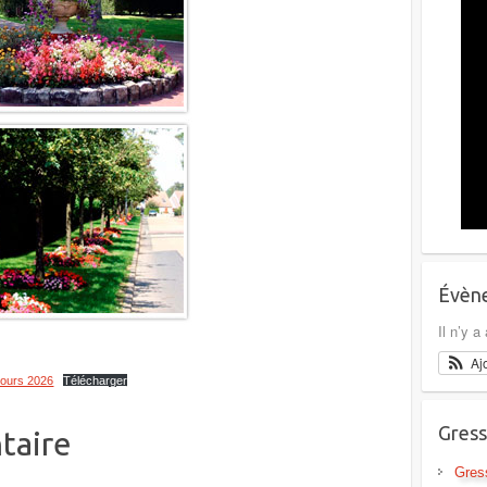
Évène
Il n’y 
Aj
ncours 2026
Télécharger
Gress
taire
Gres