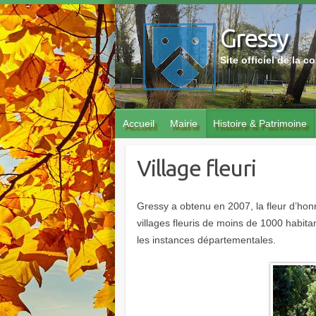
Skip
to
Gressy
content
Site officiel de la
Accueil
Mairie
Histoire & Patrimoine
Village fleuri
Gressy a obtenu en 2007, la fleur d’ho
villages fleuris de moins de 1000 habita
les instances départementales.