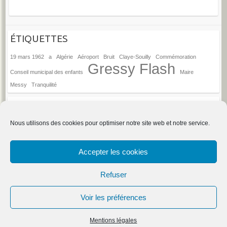
ÉTIQUETTES
19 mars 1962
a
Algérie
Aéroport
Bruit
Claye-Souilly
Commémoration
Gressy Flash
Conseil municipal des enfants
Maire
Messy
Tranquilité
ANCIENS ARTICLES
Anciens
Nous utilisons des cookies pour optimiser notre site web et notre service.
articles
→
Espace d'administration du site
Accepter les cookies
Refuser
Droits d'auteur © 2026
Gressy
. Thème par
Colorlib
Sponsorisé par
Voir les préférences
WordPress
Mentions Légales
| Une conception de Skik
Mentions légales