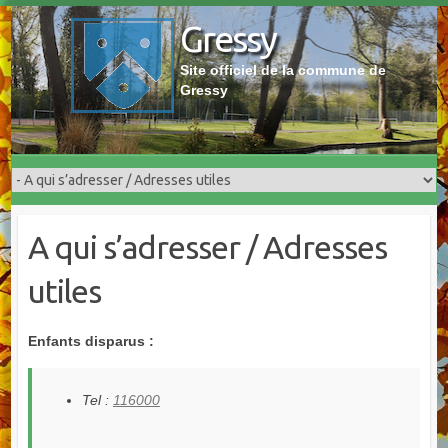
Skip
Gressy
to
content
Site officiel de la commune de
Gressy
A qui s’adresser / Adresses
utiles
Enfants disparus :
Tel :
116000