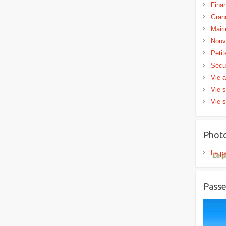
Fina
Gran
Mairi
Nouv
Peti
Sécu
Vie a
Vie s
Vie s
Phot
Le p
Passe