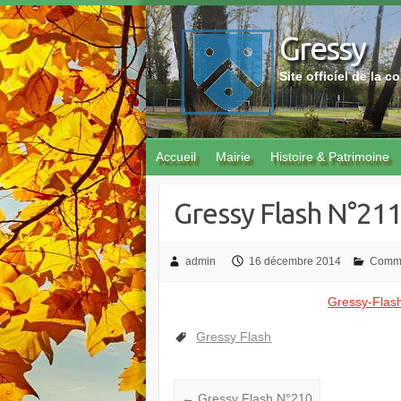
Skip
to
Gressy
content
Site officiel de la
Accueil
Mairie
Histoire & Patrimoine
Gressy Flash N°21
admin
16 décembre 2014
Commu
Gressy-Flas
Gressy Flash
←
Gressy Flash N°210