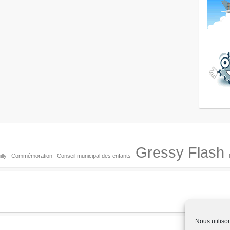
Gressy Flash
lly
Commémoration
Conseil municipal des enfants
Nous utiliso