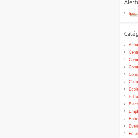
Aler
Inscr
Catég
Actua
Centr
Comm
Comm
Cons
Cultu
Ecol
Edit
Elect
Empl
Entr
Evén
Fête