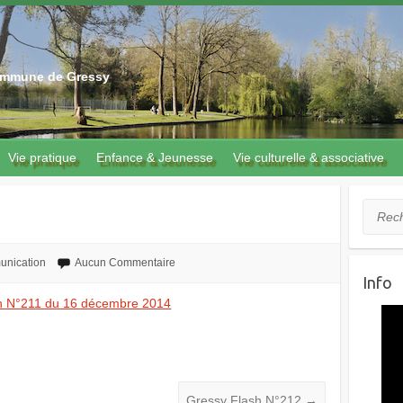
 commune de Gressy
Vie pratique
Enfance & Jeunesse
Vie culturelle & associative
1
Recher
nication
Aucun Commentaire
Info
h N°211 du 16 décembre 2014
Gressy Flash N°212
→