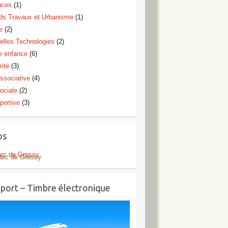
nces
(1)
ds Travaux et Urbanisme
(1)
e
(2)
elles Technologies
(2)
te enfance
(6)
rité
(3)
ssociative
(4)
ociale
(2)
portive
(3)
os
arc de Gressy
port – Timbre électronique