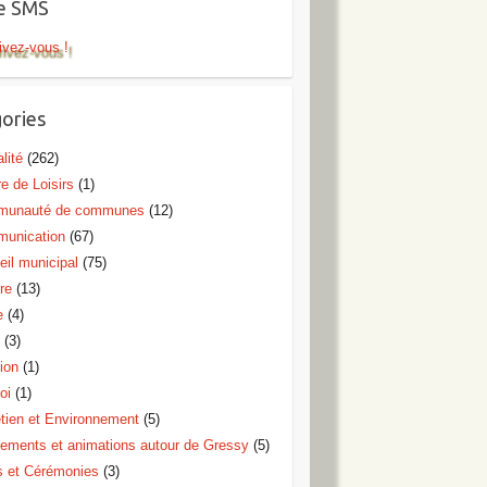
te SMS
ivez-vous !
ories
lité
(262)
e de Loisirs
(1)
unauté de communes
(12)
unication
(67)
eil municipal
(75)
re
(13)
e
(4)
o
(3)
ion
(1)
oi
(1)
etien et Environnement
(5)
ements et animations autour de Gressy
(5)
s et Cérémonies
(3)