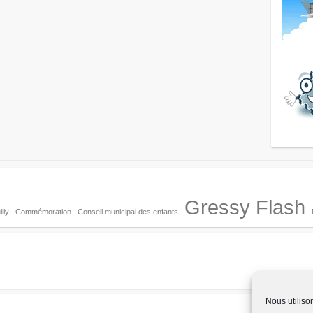
Gressy Flash
lly
Commémoration
Conseil municipal des enfants
Nous utiliso