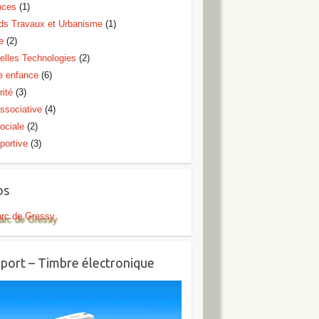
nces
(1)
ds Travaux et Urbanisme
(1)
e
(2)
elles Technologies
(2)
te enfance
(6)
rité
(3)
ssociative
(4)
ociale
(2)
portive
(3)
os
arc de Gressy
port – Timbre électronique