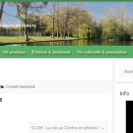
 commune de Gressy
Vie pratique
Enfance & Jeunesse
Vie culturelle & associative
2
Recher
Conseil municipal
Info
er
CLSH : La vie au Centre en photos !
→