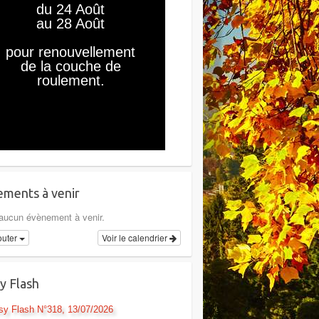
ments à venir
a aucun évènement à venir.
outer
Voir le calendrier
y Flash
sy Flash N°318, 13/07/2026