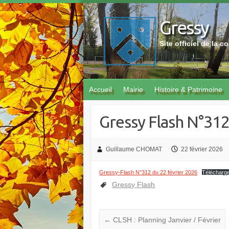
Skip
to
Gressy
content
Site officiel de la
Accueil
Mairie
Histoire & Patrimoine
Gressy Flash N°31
Guillaume CHOMAT
22 février 2026
Gressy-Flash N°312 du 22 février 2026
Télécharg
Gressy Flash
←
CLSH : Planning Janvier / Février