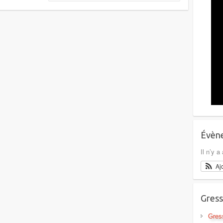
Évène
Il n’y 
Aj
Gress
Gres