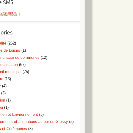
te SMS
ivez-vous !
ories
lité
(262)
e de Loisirs
(1)
unauté de communes
(12)
unication
(67)
eil municipal
(75)
re
(13)
e
(4)
o
(3)
ion
(1)
oi
(1)
etien et Environnement
(5)
ements et animations autour de Gressy
(5)
s et Cérémonies
(3)