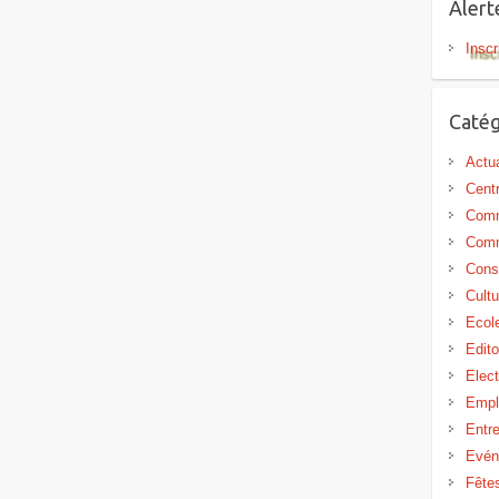
Aler
Inscr
Catég
Actua
Centr
Comm
Comm
Cons
Cultu
Ecol
Edit
Elect
Empl
Entr
Evén
Fête