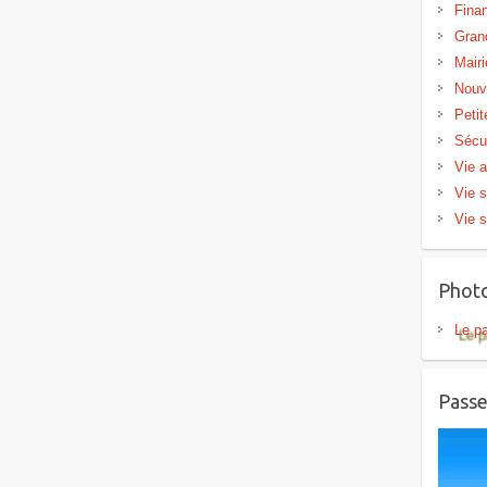
Fina
Gran
Mairi
Nouv
Peti
Sécu
Vie a
Vie s
Vie s
Phot
Le p
Passe