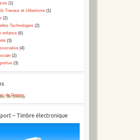
nces
(1)
ds Travaux et Urbanisme
(1)
e
(2)
elles Technologies
(2)
te enfance
(6)
rité
(3)
ssociative
(4)
ociale
(2)
portive
(3)
os
arc de Gressy
port – Timbre électronique