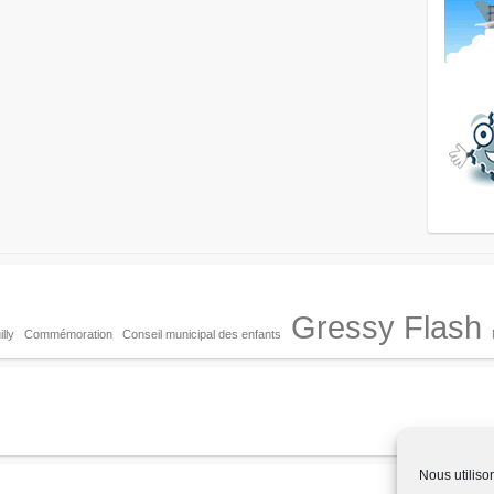
Gressy Flash
lly
Commémoration
Conseil municipal des enfants
Nous utiliso