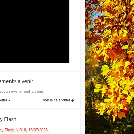
ments à venir
a aucun évènement à venir.
outer
Voir le calendrier
y Flash
sy Flash N°318, 13/07/2026