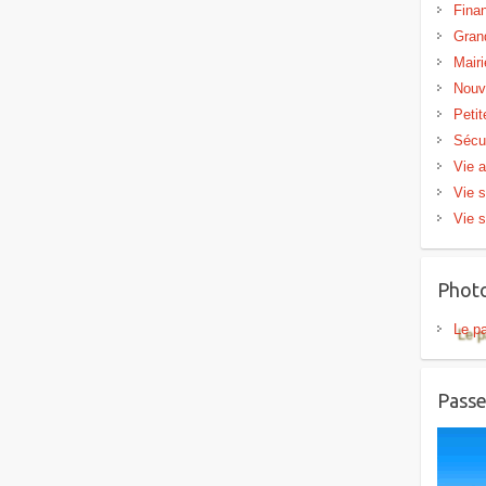
Fina
Gran
Mairi
Nouv
Peti
Sécu
Vie a
Vie s
Vie s
Phot
Le p
Passe