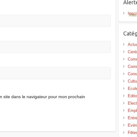
Aler
Inscr
Catég
Actua
Centr
Comm
Comm
Cons
Cultu
Ecol
Edit
 site dans le navigateur pour mon prochain
Elect
Empl
Entr
Evén
Fête