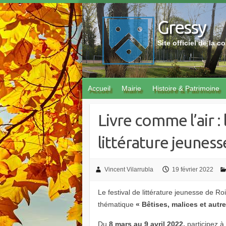
Skip
to
Gressy
content
Site officiel de la
Accueil
Mairie
Histoire & Patrimoine
Livre comme l’air : 
littérature jeunes
Vincent Vilarrubla
19 février 2022
Le festival de littérature jeunesse de Ro
thématique
« Bêtises, malices et autre
Du
8 mars au 9 avril 2022,
participez à