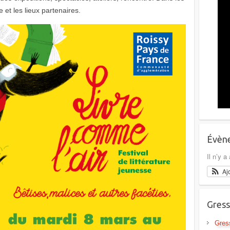
et les lieux partenaires.
Évène
Il n’y 
Aj
Gress
Gres