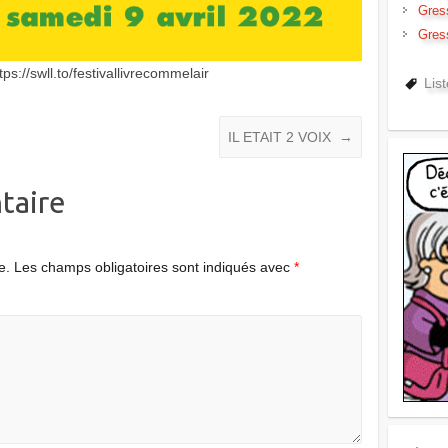
Gres
Gres
s://swll.to/festivallivrecommelair
Lis
IL ETAIT 2 VOIX
→
taire
e.
Les champs obligatoires sont indiqués avec
*