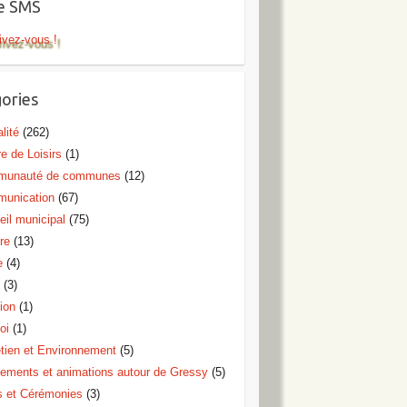
te SMS
ivez-vous !
ories
lité
(262)
e de Loisirs
(1)
unauté de communes
(12)
unication
(67)
eil municipal
(75)
re
(13)
e
(4)
o
(3)
ion
(1)
oi
(1)
etien et Environnement
(5)
ements et animations autour de Gressy
(5)
s et Cérémonies
(3)