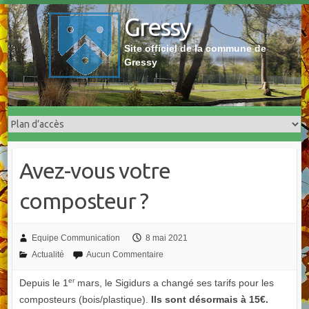
Skip
Gressy
to
content
Site officiel de la commune de
Gressy
Avez-vous votre
composteur ?
Equipe Communication
8 mai 2021
Actualité
Aucun Commentaire
er
Depuis le 1
mars, le Sigidurs a changé ses tarifs pour les
composteurs (bois/plastique).
Ils sont désormais à 15€.