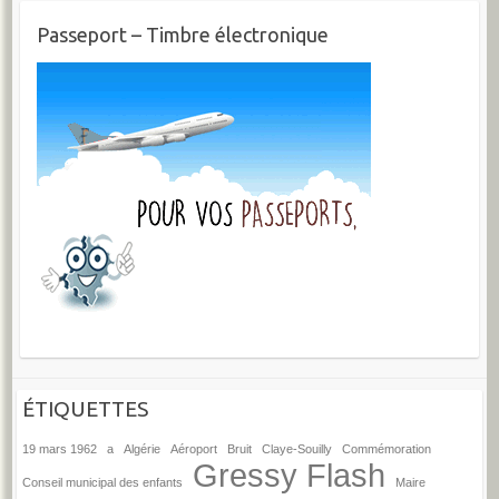
Passeport – Timbre électronique
ÉTIQUETTES
19 mars 1962
a
Algérie
Aéroport
Bruit
Claye-Souilly
Commémoration
Gressy Flash
Conseil municipal des enfants
Maire