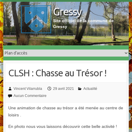
Skip
Gressy
to
content
Site officiel de la commune de
Gressy
CLSH : Chasse au Trésor !
Vincent Vilarrubla
29 avril 2021
Actualité
Aucun Commentaire
Une animation de chasse au trésor a été menée au centre de
loisirs .
En photo nous vous laissons découvrir cette belle activité !