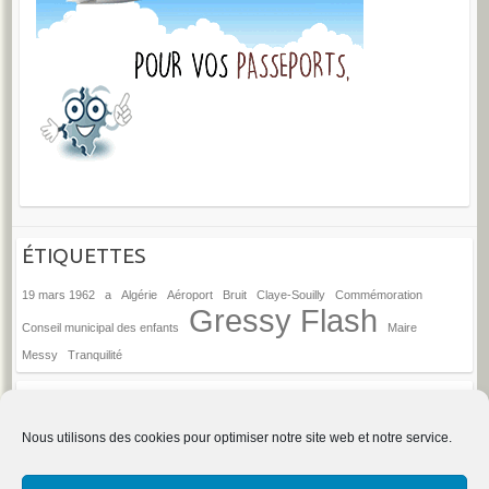
ÉTIQUETTES
19 mars 1962
a
Algérie
Aéroport
Bruit
Claye-Souilly
Commémoration
Gressy Flash
Conseil municipal des enfants
Maire
Messy
Tranquilité
ANCIENS ARTICLES
Anciens
Nous utilisons des cookies pour optimiser notre site web et notre service.
articles
→
Espace d'administration du site