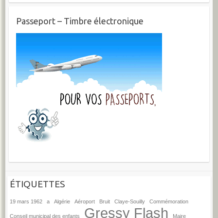
Passeport – Timbre électronique
ÉTIQUETTES
19 mars 1962
a
Algérie
Aéroport
Bruit
Claye-Souilly
Commémoration
Gressy Flash
Conseil municipal des enfants
Maire