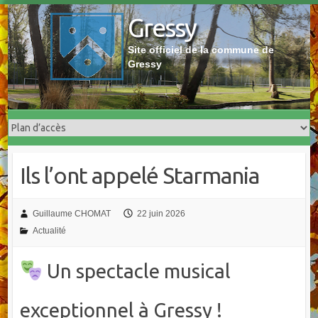
Skip
Gressy
to
content
Site officiel de la commune de
Gressy
Ils l’ont appelé Starmania
Guillaume CHOMAT
22 juin 2026
Actualité
Un spectacle musical
exceptionnel à Gressy !