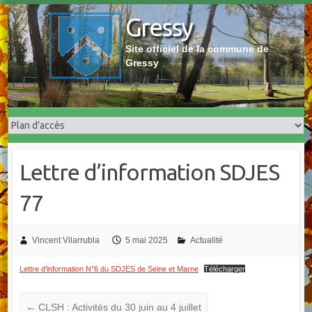
Skip
Gressy
to
content
Site officiel de la commune de
Gressy
Lettre d’information SDJES
77
Vincent Vilarrubla
5 mai 2025
Actualité
Lettre d’information N°6 du SDJES de Seine et Marne
Télécharger
←
CLSH : Activités du 30 juin au 4 juillet