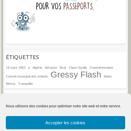
ÉTIQUETTES
19 mars 1962
a
Algérie
Aéroport
Bruit
Claye-Souilly
Commémoration
Gressy Flash
Conseil municipal des enfants
Maire
Messy
Tranquilité
ANCIENS ARTICLES
Anciens
Nous utilisons des cookies pour optimiser notre site web et notre service.
articles
→
Espace d'administration du site
Accepter les cookies