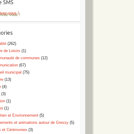
te SMS
ivez-vous !
ories
lité
(262)
e de Loisirs
(1)
unauté de communes
(12)
unication
(67)
eil municipal
(75)
re
(13)
e
(4)
o
(3)
ion
(1)
oi
(1)
etien et Environnement
(5)
ements et animations autour de Gressy
(5)
s et Cérémonies
(3)