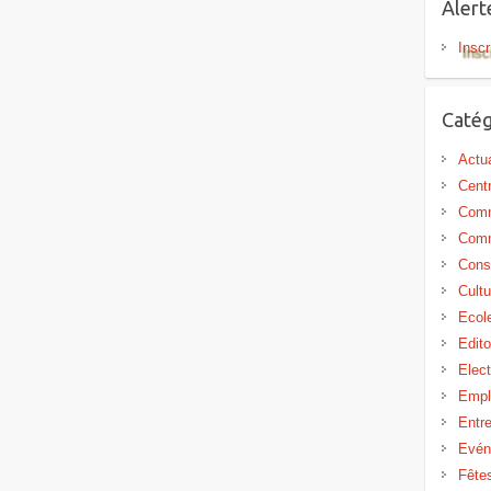
Aler
Inscr
Catég
Actua
Centr
Comm
Comm
Cons
Cultu
Ecol
Edit
Elect
Empl
Entr
Evén
Fête