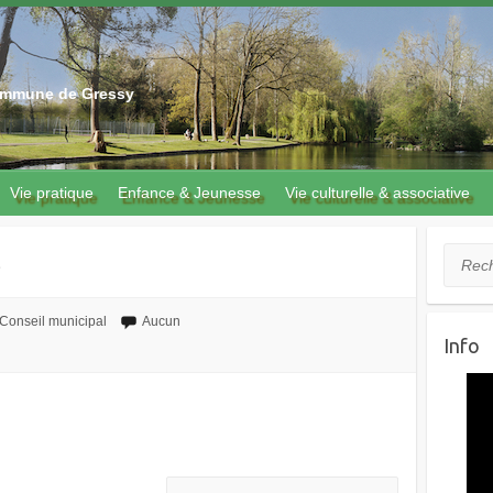
 commune de Gressy
Vie pratique
Enfance & Jeunesse
Vie culturelle & associative
3
Recher
Conseil municipal
Aucun
Info