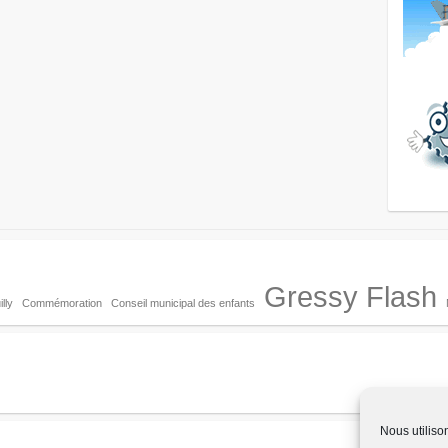
Gressy Flash
lly
Commémoration
Conseil municipal des enfants
Nous utiliso