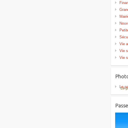
Fina
Gran
Mairi
Nouv
Peti
Sécu
Vie a
Vie s
Vie s
Phot
Le p
Passe