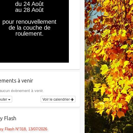
ments à venir
a aucun évènement à venir.
outer
Voir le calendrier
y Flash
sy Flash N°318, 13/07/2026