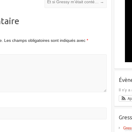
Et si Gressy m’était conté…
→
taire
e.
Les champs obligatoires sont indiqués avec
*
Évène
Il n’y 
Aj
Gress
Gres