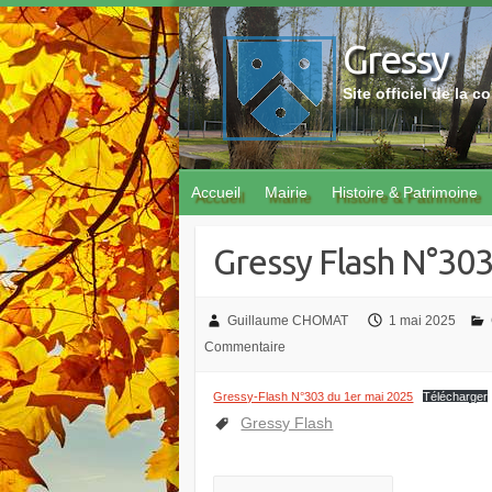
Skip
to
Gressy
content
Site officiel de la
Accueil
Mairie
Histoire & Patrimoine
Gressy Flash N°30
Guillaume CHOMAT
1 mai 2025
Commentaire
Gressy-Flash N°303 du 1er mai 2025
Télécharger
Gressy Flash