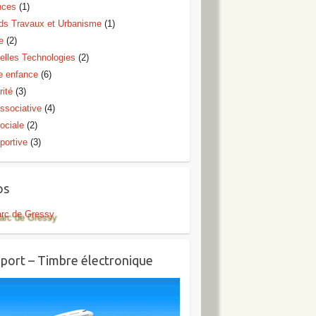
nces
(1)
ds Travaux et Urbanisme
(1)
e
(2)
elles Technologies
(2)
te enfance
(6)
rité
(3)
ssociative
(4)
ociale
(2)
portive
(3)
os
arc de Gressy
port – Timbre électronique