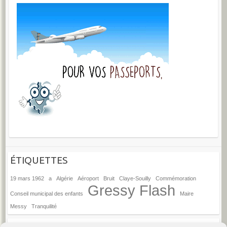
ÉTIQUETTES
19 mars 1962
a
Algérie
Aéroport
Bruit
Claye-Souilly
Commémoration
Gressy Flash
Conseil municipal des enfants
Maire
Messy
Tranquilité
ANCIENS ARTICLES