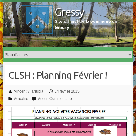
Skip
Gressy
to
content
Site officiel de la commune de
Gressy
CLSH : Planning Février !
Vincent Vilarrubla
14 février 2025
Actualité
Aucun Commentaire