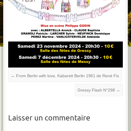
←
From Berlin with love, Kabarett Berlin 1961 de René Fix
Gressy Flash N°298
→
Laisser un commentaire