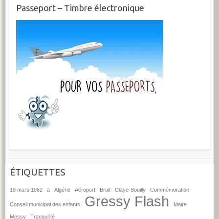
Passeport – Timbre électronique
ÉTIQUETTES
19 mars 1962
a
Algérie
Aéroport
Bruit
Claye-Souilly
Commémoration
Gressy Flash
Conseil municipal des enfants
Maire
Messy
Tranquilité