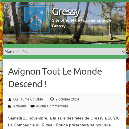
Skip
Gressy
to
content
Site officiel de la commune de
Gressy
Avignon Tout Le Monde
Descend !
Guillaume CHOMAT
9 octobre 2024
Actualité
Aucun Commentaire
Samedi 23 novembre, à la salle des fêtes de Gressy à 20h30,
La Compagnie du Rideau Rouge présentera sa nouvelle