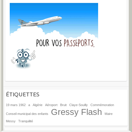
ÉTIQUETTES
19 mars 1962
a
Algérie
Aéroport
Bruit
Claye-Souilly
Commémoration
Gressy Flash
Conseil municipal des enfants
Maire
Messy
Tranquilité