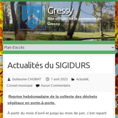
Skip
Gressy
to
content
Site officiel de la commune de
Gressy
Actualités du SIGIDURS
Guillaume CHOMAT
7 avril 2023
Actualité
,
Conseil municipal
Aucun Commentaire
Reprise hebdomadaire de la collecte des déchets
végétaux en porte-à-porte.
À partir du mois d’avril et jusqu’au mois de juin, c’est reparti