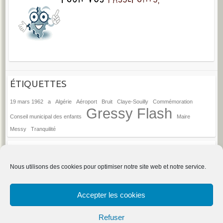
ÉTIQUETTES
19 mars 1962
a
Algérie
Aéroport
Bruit
Claye-Souilly
Commémoration
Gressy Flash
Conseil municipal des enfants
Maire
Messy
Tranquilité
ANCIENS ARTICLES
Anciens
Nous utilisons des cookies pour optimiser notre site web et notre service.
articles
→
Espace d'administration du site
Accepter les cookies
Refuser