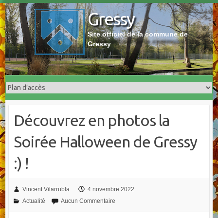
Skip
Gressy
to
content
Site officiel de la commune de
Gressy
Découvrez en photos la
Soirée Halloween de Gressy
:) !
Vincent Vilarrubla
4 novembre 2022
Actualité
Aucun Commentaire