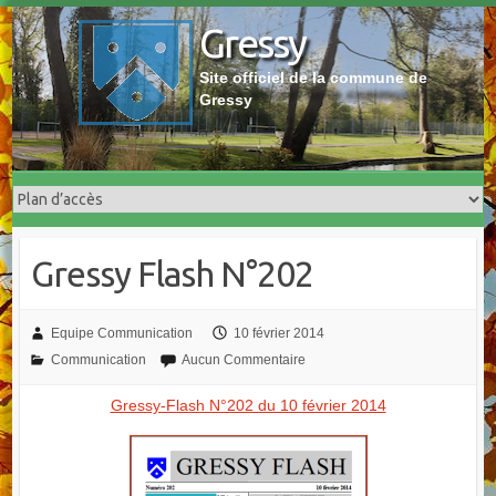
Skip
Gressy
to
content
Site officiel de la commune de
Gressy
Gressy Flash N°202
Equipe Communication
10 février 2014
Communication
Aucun Commentaire
Gressy-Flash N°202 du 10 février 2014