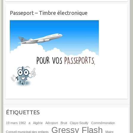
Passeport – Timbre électronique
ÉTIQUETTES
19 mars 1962
a
Algérie
Aéroport
Bruit
Claye-Souilly
Commémoration
Gressy Flash
Conseil municipal des enfants
Maire