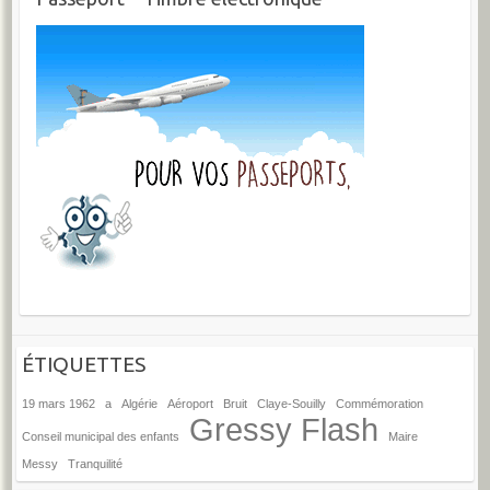
ÉTIQUETTES
19 mars 1962
a
Algérie
Aéroport
Bruit
Claye-Souilly
Commémoration
Gressy Flash
Conseil municipal des enfants
Maire
Messy
Tranquilité