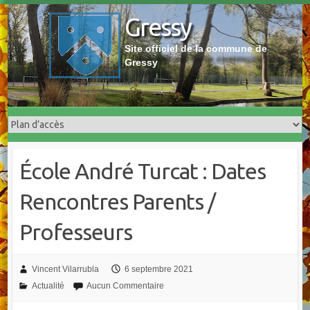
Skip
Gressy
to
content
Site officiel de la commune de
Gressy
École André Turcat : Dates
Rencontres Parents /
Professeurs
Vincent Vilarrubla
6 septembre 2021
Actualité
Aucun Commentaire