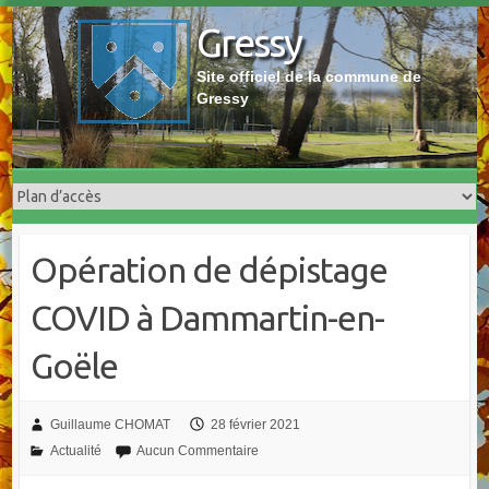
Skip
Gressy
to
content
Site officiel de la commune de
Gressy
Opération de dépistage
COVID à Dammartin-en-
Goële
Guillaume CHOMAT
28 février 2021
Actualité
Aucun Commentaire