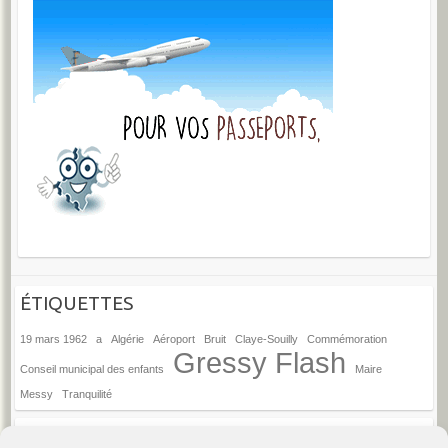
ÉTIQUETTES
19 mars 1962
a
Algérie
Aéroport
Bruit
Claye-Souilly
Commémoration
Gressy Flash
Conseil municipal des enfants
Maire
Messy
Tranquilité
ANCIENS ARTICLES