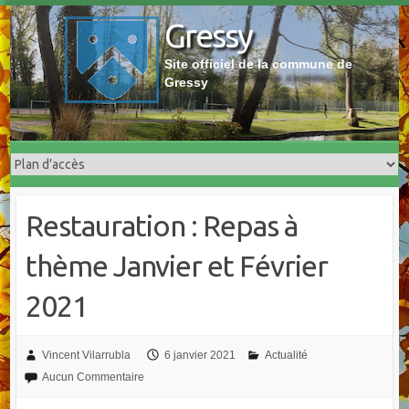
Skip
Gressy
to
content
Site officiel de la commune de
Gressy
Restauration : Repas à
thème Janvier et Février
2021
Vincent Vilarrubla
6 janvier 2021
Actualité
Aucun Commentaire