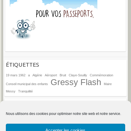
ÉTIQUETTES
19 mars 1962
a
Algérie
Aéroport
Bruit
Claye-Souilly
Commémoration
Gressy Flash
Conseil municipal des enfants
Maire
Messy
Tranquilité
ANCIENS ARTICLES
Anciens
Nous utilisons des cookies pour optimiser notre site web et notre service.
articles
→
Espace d'administration du site
Accepter les cookies