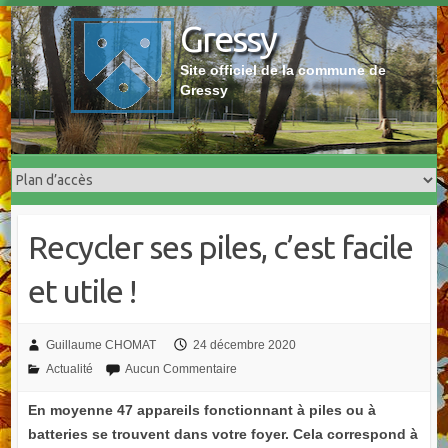
Skip
Gressy
to
content
Site officiel de la commune de
Gressy
Recycler ses piles, c’est facile
et utile !
Guillaume CHOMAT
24 décembre 2020
Actualité
Aucun Commentaire
En moyenne 47 appareils fonctionnant à piles ou à
batteries se trouvent dans votre foyer. Cela correspond à