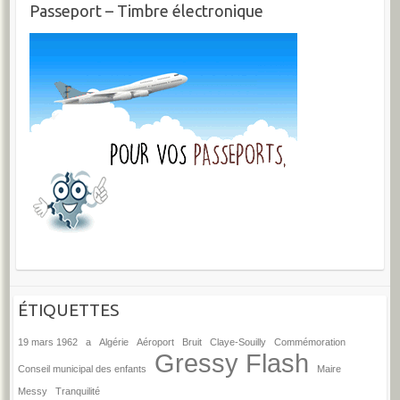
Passeport – Timbre électronique
ÉTIQUETTES
19 mars 1962
a
Algérie
Aéroport
Bruit
Claye-Souilly
Commémoration
Gressy Flash
Conseil municipal des enfants
Maire
Messy
Tranquilité