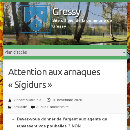
Skip
Gressy
to
content
Site officiel de la commune de
Gressy
Attention aux arnaques
« Sigidurs »
Vincent Vilarrubla
10 novembre 2020
Actualité
Aucun Commentaire
Devez-vous donner de l’argent aux agents qui
ramassent vos poubelles ? NON