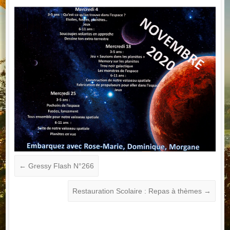
←
Gressy Flash N°266
Restauration Scolaire : Repas à thèmes
→