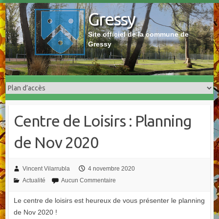
Skip
Gressy
to
content
Site officiel de la commune de
Gressy
Centre de Loisirs : Planning
de Nov 2020
Vincent Vilarrubla
4 novembre 2020
Actualité
Aucun Commentaire
Le centre de loisirs est heureux de vous présenter le planning
de Nov 2020 !