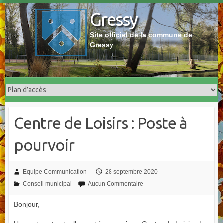
Skip
Gressy
to
content
Site officiel de la commune de
Gressy
Centre de Loisirs : Poste à
pourvoir
Equipe Communication
28 septembre 2020
Conseil municipal
Aucun Commentaire
Bonjour,