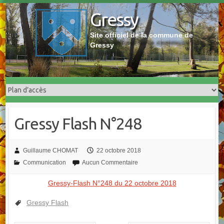
Skip
Gressy
to
content
Site officiel de la commune de
Gressy
Gressy Flash N°248
Guillaume CHOMAT
22 octobre 2018
Communication
Aucun Commentaire
Gressy-Flash N°248 du 22 octobre 2018
Gressy Flash