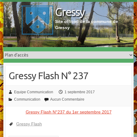
Skip
Gressy
to
content
Site officiel de la commune de
Gressy
Gressy Flash N° 237
Equipe Communication
1 septembre 2017
Communication
Aucun Commentaire
Gressy Flash N°237 du 1er septembre 2017
Gressy Flash