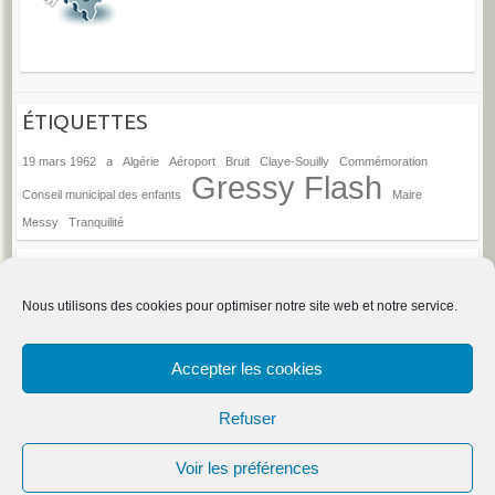
ÉTIQUETTES
19 mars 1962
a
Algérie
Aéroport
Bruit
Claye-Souilly
Commémoration
Gressy Flash
Conseil municipal des enfants
Maire
Messy
Tranquilité
ANCIENS ARTICLES
Anciens
Nous utilisons des cookies pour optimiser notre site web et notre service.
articles
→
Espace d'administration du site
Accepter les cookies
Refuser
Droits d'auteur © 2026
Gressy
. Thème par
Colorlib
Sponsorisé par
Voir les préférences
WordPress