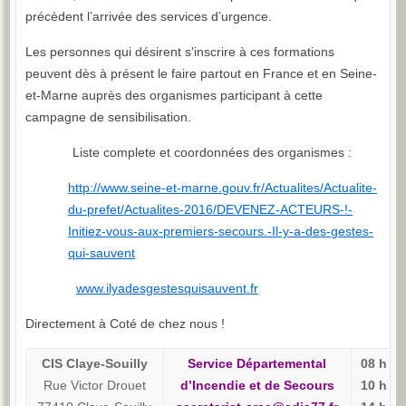
précèdent l’arrivée des services d’urgence.
Les personnes qui désirent s'inscrire à ces formations
peuvent dès à présent le faire partout en France et en Seine-
et-Marne auprès des organismes participant à cette
campagne de sensibilisation.
Liste complete et coordonnées des organismes :
http://www.seine-et-marne.gouv.fr/Actualites/Actualite-
du-prefet/Actualites-2016/DEVENEZ-ACTEURS-!-
Initiez-vous-aux-premiers-secours.-Il-y-a-des-gestes-
qui-sauvent
www.ilyadesgestesquisauvent.fr
Directement à Coté de chez nous !
CIS Claye-Souilly
Service Départemental
08 h 30
Rue Victor Drouet
d’Incendie et de Secours
10 h 30