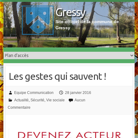
Skip
Gressy
to
content
Site officiel de la commune de
Gressy
Les gestes qui sauvent !
Equipe Communication
28 janvier 2016
Actualité
,
Sécurité
,
Vie sociale
Aucun
Commentaire