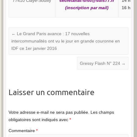
77410 Claye-Souilly
secretariat-srsc@sdis77.fr
14 h 00
(inscription par mail)
16 h 00
←
Le Grand Paris avance : 17 nouvelles
intercommunalités ont vu le jour en grande couronne en
IDF ce 1er janvier 2016
Gressy Flash N° 224
→
Laisser un commentaire
Votre adresse e-mail ne sera pas publiée.
Les champs
obligatoires sont indiqués avec
*
Commentaire
*