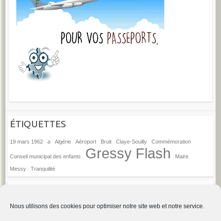
ÉTIQUETTES
19 mars 1962
a
Algérie
Aéroport
Bruit
Claye-Souilly
Commémoration
Gressy Flash
Conseil municipal des enfants
Maire
Messy
Tranquilité
ANCIENS ARTICLES
Anciens
Nous utilisons des cookies pour optimiser notre site web et notre service.
articles