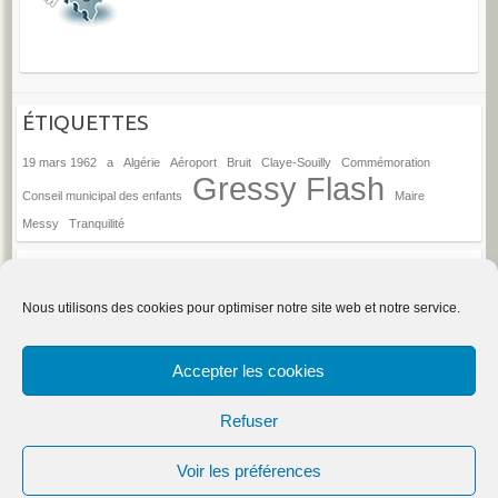
ÉTIQUETTES
19 mars 1962
a
Algérie
Aéroport
Bruit
Claye-Souilly
Commémoration
Gressy Flash
Conseil municipal des enfants
Maire
Messy
Tranquilité
ANCIENS ARTICLES
Anciens
Nous utilisons des cookies pour optimiser notre site web et notre service.
articles
→
Espace d'administration du site
Accepter les cookies
Refuser
Droits d'auteur © 2026
Gressy
. Thème par
Colorlib
Sponsorisé par
Voir les préférences
WordPress