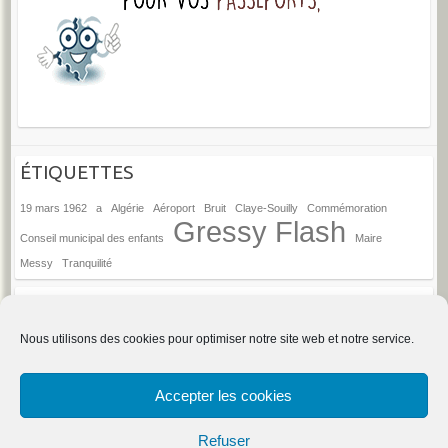
ÉTIQUETTES
19 mars 1962
a
Algérie
Aéroport
Bruit
Claye-Souilly
Commémoration
Gressy Flash
Conseil municipal des enfants
Maire
Messy
Tranquilité
ANCIENS ARTICLES
Anciens
Nous utilisons des cookies pour optimiser notre site web et notre service.
articles
→
Espace d'administration du site
Accepter les cookies
Refuser