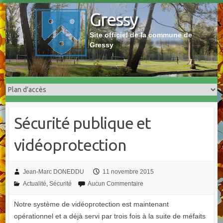
Skip
Gressy
to
content
Site officiel de la commune de
Gressy
Sécurité publique et
vidéoprotection
Jean-Marc DONEDDU
11 novembre 2015
Actualité
,
Sécurité
Aucun Commentaire
Notre système de vidéoprotection est maintenant
opérationnel et a déjà servi par trois fois à la suite de méfaits