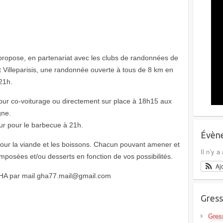
 propose, en partenariat avec les clubs de randonnées de
Villeparisis, une randonnée ouverte à tous de 8 km en
 21h.
ur co-voiturage ou directement sur place à 18h15 aux
gne.
ur pour le barbecue à 21h.
Évène
our la viande et les boissons. Chacun pouvant amener et
Il n’y 
posées et/ou desserts en fonction de vos possibilités.
Aj
à GHA par mail gha77.mail@gmail.com
Gress
Gres