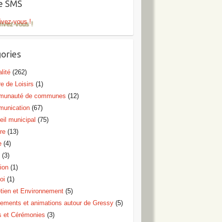
te SMS
ivez-vous !
ories
lité
(262)
e de Loisirs
(1)
unauté de communes
(12)
unication
(67)
eil municipal
(75)
re
(13)
e
(4)
o
(3)
ion
(1)
oi
(1)
etien et Environnement
(5)
ements et animations autour de Gressy
(5)
s et Cérémonies
(3)