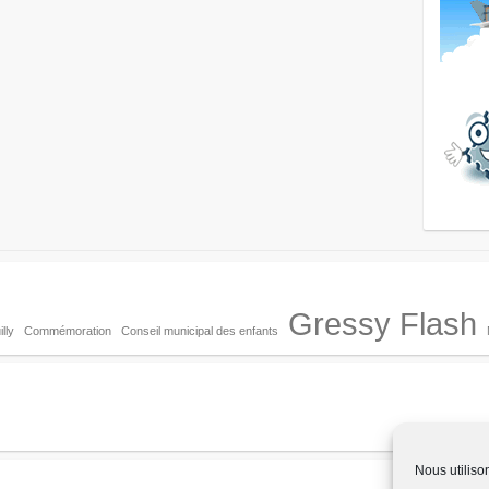
Gressy Flash
lly
Commémoration
Conseil municipal des enfants
Nous utiliso