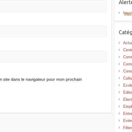
Aler
Inscr
Catég
Actua
Centr
Comm
Comm
Cons
Cultu
 site dans le navigateur pour mon prochain
Ecol
Edit
Elect
Empl
Entr
Evén
Fête