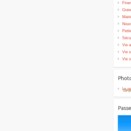
Fina
Gran
Mairi
Nouv
Peti
Sécu
Vie a
Vie s
Vie s
Phot
Le p
Passe