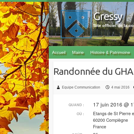
Skip
to
Gressy
content
Site officiel de la
Accueil
Mairie
Histoire & Patrimoine
Randonnée du GHA
Equipe Communication
4 mai 2016
17 juin 2016 @ 1
QUAND :
Etangs de St Pierre 
OÙ :
60200 Compiègne
France