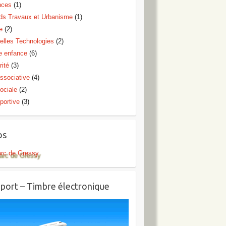
nces
(1)
ds Travaux et Urbanisme
(1)
e
(2)
elles Technologies
(2)
te enfance
(6)
rité
(3)
ssociative
(4)
ociale
(2)
portive
(3)
os
arc de Gressy
port – Timbre électronique