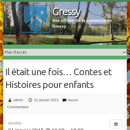
Skip
Gressy
to
content
Site officiel de la commune de
Gressy
Il était une fois… Contes et
Histoires pour enfants
admin
31 janvier 2015
Aucun
Commentaire
QUAND :
31 janvier 2015 @ 16:00 – 18:00