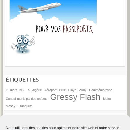
ÉTIQUETTES
19 mars 1962
a
Algérie
Aéroport
Bruit
Claye-Souilly
Commémoration
Gressy Flash
Conseil municipal des enfants
Maire
Messy
Tranquilité
ANCIENS ARTICLES
Anciens
Nous utilisons des cookies pour optimiser notre site web et notre service.